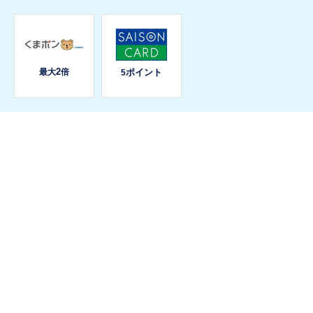
2
最大
倍
ポイント
5