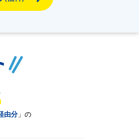
経由分
」の