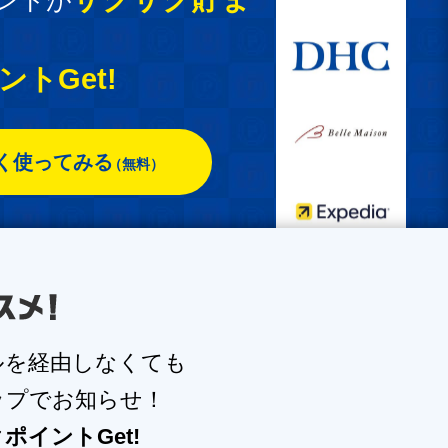
ントが
トGet!
く使ってみる
（無料）
ルを
経由しなくても
ップでお知らせ！
イントGet!