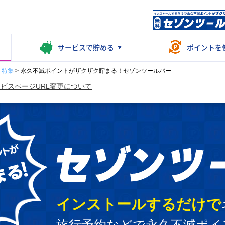
サービスで
貯める
ポイントを
・特集
>
永久不滅ポイントがザクザク貯まる！セゾンツールバー
ビスページURL変更について
インストールするだけで