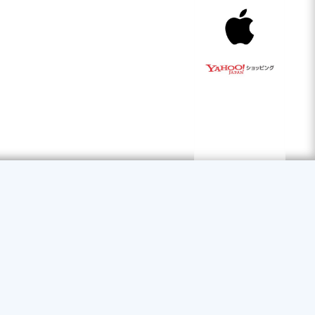
ントが
トGet!
く使ってみる
（無料）
ルを
経由しなくても
ップでお知らせ！
イントGet!