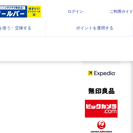
ログイン
ご利用ガイド
使う・交換する
ポイントを
運用する
ネットショッピングや
ザクザク貯ま