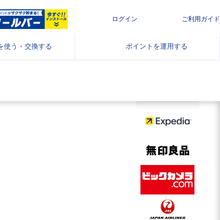
ログイン
ご利用ガイド
使う・交換する
ポイントを
運用する
ネットショッピングや
ザクザク貯ま