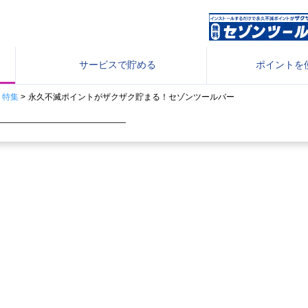
サービスで
貯める
ポイントを
・特集
>
永久不滅ポイントがザクザク貯まる！セゾンツールバー
ビスページURL変更について
インストールするだけで