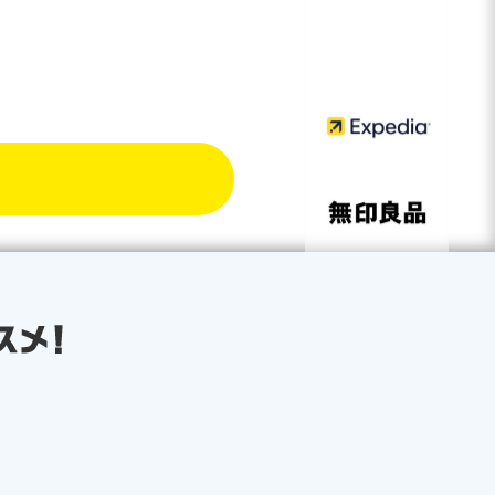
ントが
トGet!
く使ってみる
（無料）
ルを
経由しなくても
ップでお知らせ！
イントGet!