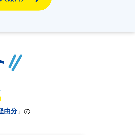
経由分
」の