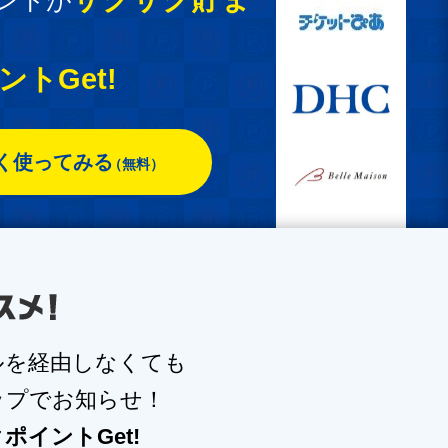
ントが
トGet!
く使ってみる
（無料）
ルを
経由しなくても
ップでお知らせ！
イントGet!