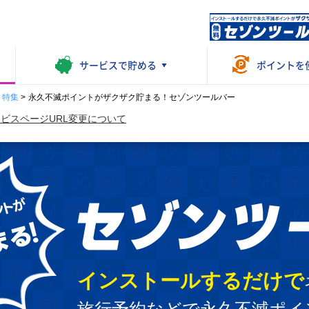
サービスで
貯める
ポイントを
・特集
>
永久不滅ポイントがザクザク貯まる！セゾンツールバー
ビスページURL変更について
インストールするだけで