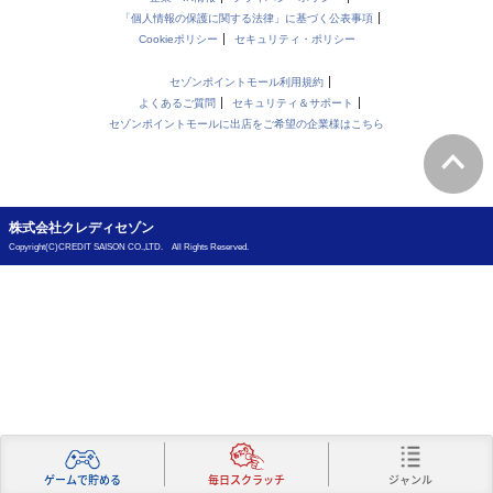
「個人情報の保護に関する法律」に基づく公表事項
Cookieポリシー
セキュリティ・ポリシー
セゾンポイントモール利用規約
よくあるご質問
セキュリティ＆サポート
セゾンポイントモールに出店をご希望の企業様はこちら
株式会社クレディセゾン
Copyright(C)CREDIT SAISON CO.,LTD. All Rights Reserved.
ジャンル
ゲームで貯める
毎日スクラッチ