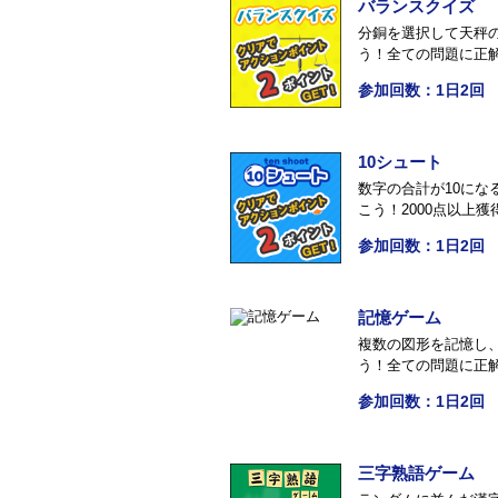
バランスクイズ
分銅を選択して天秤
う！全ての問題に正
参加回数：1日2回
10シュート
数字の合計が10にな
こう！2000点以上
参加回数：1日2回
記憶ゲーム
複数の図形を記憶し
う！全ての問題に正
参加回数：1日2回
三字熟語ゲーム