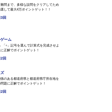
ら難問まで、多様な設問をクリアしてため
抽選して最大4万ポイントゲット！！
3回
号ゲーム
×」「÷」記号を選んで計算式を完成させよ
題に正解でポイントゲット！
2回
イズ
関係のある都道府県と都道府県庁所在地を
の問題に正解でポイントゲット！
2回