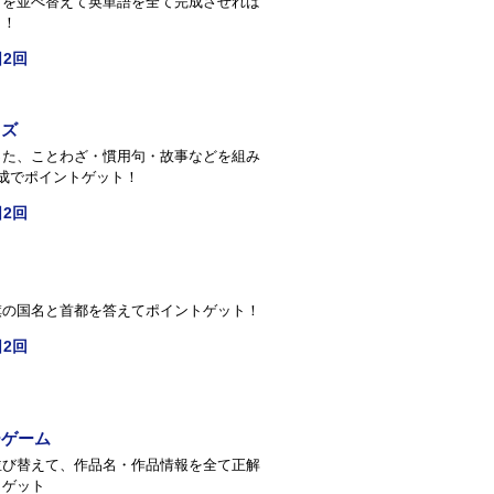
トを並べ替えて英単語を全て完成させれば
ト！
2回
イズ
った、ことわざ・慣用句・故事などを組み
成でポイントゲット！
2回
旗の国名と首都を答えてポイントゲット！
2回
ーゲーム
並び替えて、作品名・作品情報を全て正解
トゲット