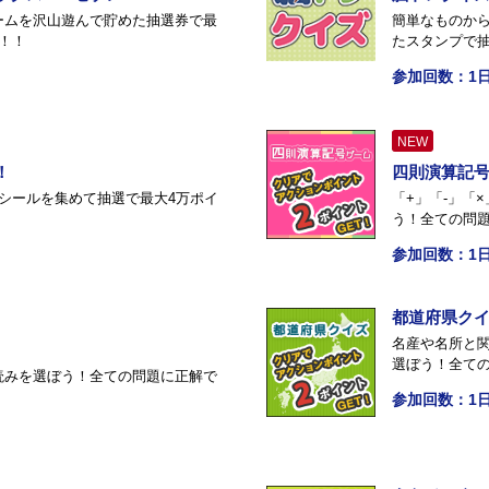
ームを沢山遊んで貯めた抽選券で最
簡単なものか
！！
たスタンプで
参加回数：1日
NEW
！
四則演算記
シールを集めて抽選で最大4万ポイ
「+」「-」「
う！全ての問
参加回数：1日
都道府県ク
名産や名所と
選ぼう！全て
読みを選ぼう！全ての問題に正解で
参加回数：1日