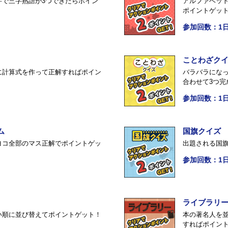
字で三字熟語が3つできたらポイン
アルファベッ
ポイントゲッ
参加回数：1日
ことわざク
に計算式を作って正解すればポイン
バラバラにな
合わせて3つ完
参加回数：1日
ム
国旗クイズ
ヨコ全部のマス正解でポイントゲッ
出題される国
参加回数：1日
ライブラリ
い順に並び替えてポイントゲット！
本の著名人を
すればポイン