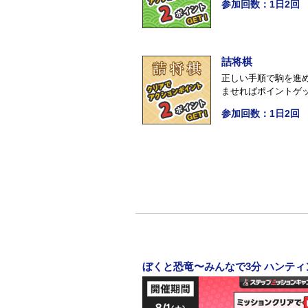
参加回数：1日2回
詰将棋
正しい手順で駒を進
ませればポイントゲ
参加回数：1日2回
ぼくと恐竜〜みんなで3分 ハンテ