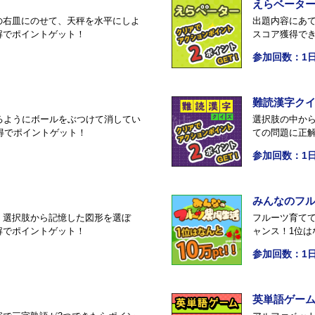
えらベータ
の右皿にのせて、天秤を水平にしよ
出題内容にあて
解でポイントゲット！
スコア獲得で
参加回数：1日
難読漢字ク
るようにボールをぶつけて消してい
選択肢の中か
獲得でポイントゲット！
ての問題に正
参加回数：1日
みんなのフ
、選択肢から記憶した図形を選ぼ
フルーツ育てて
解でポイントゲット！
ャンス！1位は
参加回数：1日
英単語ゲー