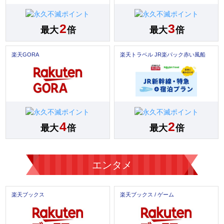
2
3
最大
倍
最大
倍
楽天GORA
楽天トラベル JR楽パック赤い風船
4
2
最大
倍
最大
倍
エンタメ
楽天ブックス
楽天ブックス / ゲーム