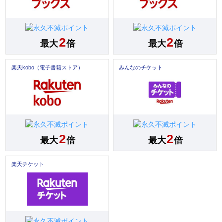
2
2
最大
倍
最大
倍
楽天kobo（電子書籍ストア）
みんなのチケット
2
2
最大
倍
最大
倍
楽天チケット