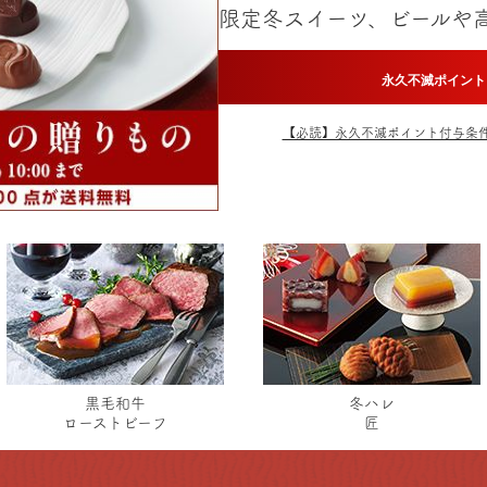
限定冬スイーツ、ビールや
永久不滅ポイント
【必読】永久不滅ポイント付与条
黒毛和牛
冬ハレ
ローストビーフ
匠