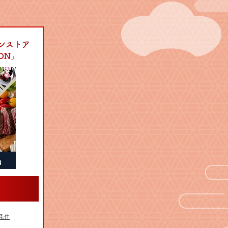
ンストア
LON」
条件