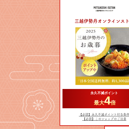
三越伊勢丹オンラインス
永久不滅ポイント
4
最大
倍
【必読】永久不滅ポイント付与条
【必読】このショップのご注意