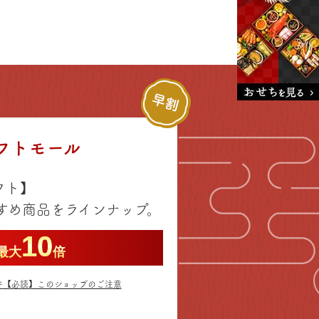
フトモール
フト】
すめ商品をラインナップ。
10
最大
倍
件
【必読】このショップのご注意