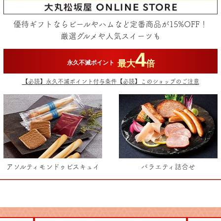
優待ギフトならビールやハムなど定番商品が15%OFF！
厳選グルメや人気スイーツも
4
最大
倍
永久不滅ポイント
【必読】永久不滅ポイント付与条件
【必読】このショップのご注意
アソルティモンドゥビスキュイ
バラエティ詰合せ