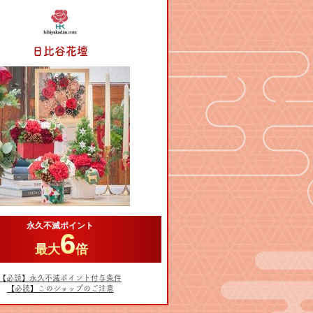
日比谷花壇
永久不滅ポイント
6
最大
倍
【必読】永久不滅ポイント付与条件
【必読】このショップのご注意