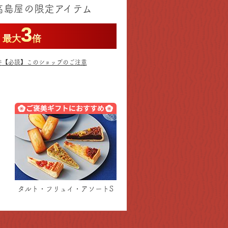
高島屋の限定アイテム
3
最大
倍
件
【必読】このショップのご注意
タルト・フリュイ・アソートS