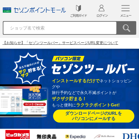
ご利用ガイド
ログイン
メニュー
【お知らせ】「セゾンツールバー」サービスページURL変更について
インストールするだけで
ネットショッピン
グや
旅行予約などで永久不滅ポイントが
ザクザク貯まる！
ラクラクポイントGet!
もっと便利に
ダウンロードページのURLを
パソコンにメールする