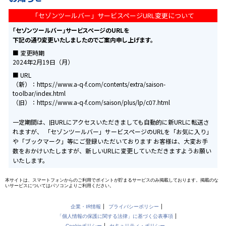
「セゾンツールバー」サービスページURL変更について
「セゾンツールバー」サービスページのURLを
下記の通り変更いたしましたのでご案内申し上げます。
■ 変更時期
2024年2月19日（月）
■ URL
（新）：https://www.a-q-f.com/contents/extra/saison-
toolbar/index.html
（旧）：https://www.a-q-f.com/saison/plus/lp/c07.html
一定期間は、旧URLにアクセスいただきましても自動的に新URLに転送さ
れますが、
「セゾンツールバー」サービスページのURLを「お気に入り」
や「ブックマーク」等にご登録いただいております
お客様は、大変お手
数をおかけいたしますが、新しいURLに変更していただきますようお願い
いたします。
本サイトは、スマートフォンからのご利用でポイントが貯まるサービスのみ掲載しております。掲載のな
いサービスについてはパソコンよりご利用ください。
企業・IR情報
プライバシーポリシー
「個人情報の保護に関する法律」に基づく公表事項
Cookieポリシー
セキュリティ・ポリシー