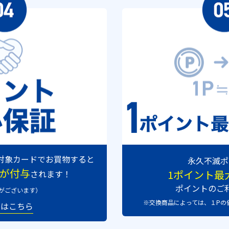
対象カードでお買物すると
永久不滅ポ
が付与
1ポイント最
されます！
ポイントのご
がございます）
※交換商品によっては、１Pの
くはこちら