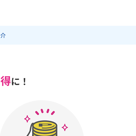
紹介
お得
に！