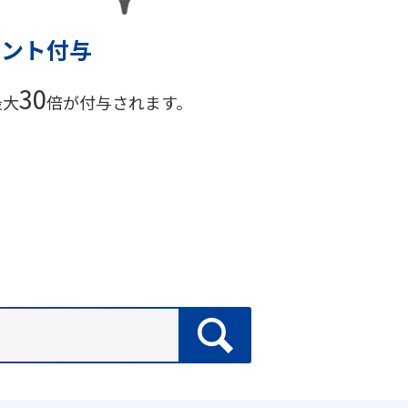
イント付与
30
最大
倍が付与されます。