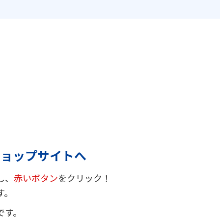
ショップサイトへ
し、
赤いボタン
をクリック！
す。
です。