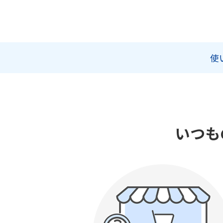
使
いつも