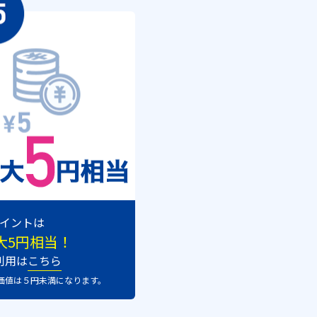
イントは
大5円相当！
利用は
こちら
価値は５円未満になります。