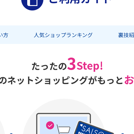
い方
人気ショップランキング
裏技
3
Step!
たったの
のネットショッピングがもっと