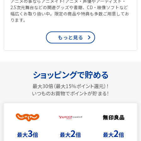
アニメの事ならアニメイト! アニメ・声優やアーティスト・
2.5次元舞台などの関連グッズや書籍、CD・映像ソフトなど
幅広くお取り扱い中。限定の商品や特典も多数ご用意してお
ります。
もっと見る
ショッピングで貯める
最大30倍（最大15％ポイント還元）！
いつものお買物でポイントが貯まる！
3
2
2
最大
倍
最大
倍
最大
倍