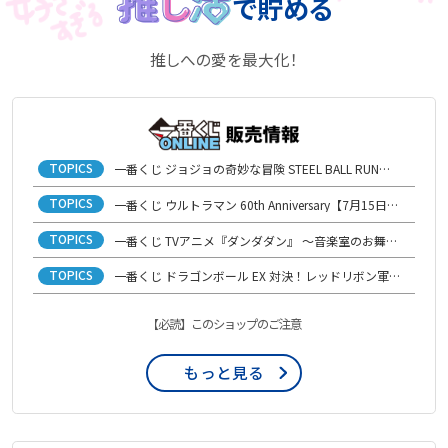
で貯める
推しへの愛を最大化！
TOPICS
一番くじ ジョジョの奇妙な冒険 STEEL BALL RUN【7月21日(火)発売開始】
TOPICS
一番くじ ウルトラマン 60th Anniversary【7月15日(水)発売開始】
TOPICS
一番くじ TVアニメ『ダンダダン』 ～音楽室のお舞踏（パーティー）、開演！～【6月29日(月)発売開始】
TOPICS
一番くじ ドラゴンボール EX 対決！レッドリボン軍【6月16日(火)発売開始】
【必読】このショップのご注意
もっと見る