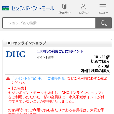
ご利用ガイド
ログイン
メニュー
DHCオンラインショップ
1,000円の利用ごとに1ポイント
10
～
11
倍
ポイント倍率
初めて購入
2
～
3
倍
2回目以降の購入
「ポイント付与条件」「ご注意事項」
などご利用前に必ずご確認
ください。
●【ご報告】
セゾンポイントモールを経由し「DHCオンラインショップ」
をご利用いただいた一部の会員様に、永久不滅ポイントが付
与できていないことが判明いたしました。
対象期間中にご利用でお心当たりのある会員様は、大変お手