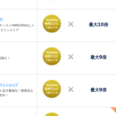
RT
10
最大
倍
ィストHIMEHINA(ヒメ
ンラインストア
9
最大
倍
品揃え！
クトショップ
9
最大
倍
ト品大量放出！新商品も
売中！