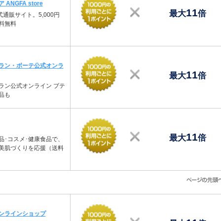
NGFA store
11
最大
倍
通販サイト。5,000円
料無料
ラン・ボーテ公式オンラ
11
最大
倍
ラン公式オンライン ブテ
品も
11
最大
倍
品･コスメ･健康食品で、
美肌づくりを応援（送料
ンラインショップ