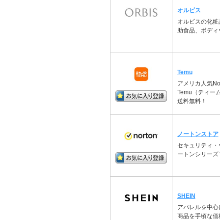
オルビス
オルビスの化粧
助食品、ボディ
Temu
アメリカ人気No
Temu（ティ
送料無料！
ノートンストア
セキュリティ・
ートンシリーズ
SHEIN
アパレルを中心
商品を手頃な価