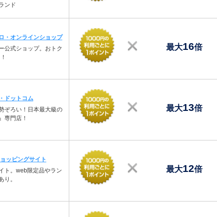
ランド
ロ・オンラインショップ
16
最大
倍
ー公式ショップ。おトク
中！
・ドットコム
13
最大
倍
勢ぞろい！日本最大級の
』専門店！
ショッピングサイト
12
最大
倍
イト。web限定品やラン
あり。