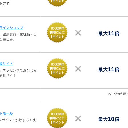
トアで！
ラインショップ
11
最大
倍
。健康食品・化粧品・自
な毎日を。
販サイト
11
最大
倍
アエッセンスでおなじみ
通販サイト
トモール
10
最大
倍
Vポイントが貯まる！使