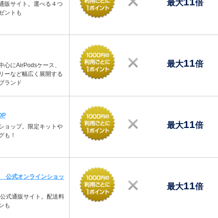
11
最大
倍
通販サイト。選べる４つ
ゼントも
11
最大
倍
心にAirPodsケース、
リーなど幅広く展開する
ブランド
OP
11
最大
倍
ショップ。限定キットや
グも！
ラ 公式オンラインショッ
11
最大
倍
ラ公式通販サイト。配送料
ンも