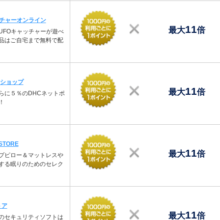
ッチャーオンライン
11
最大
倍
UFOキャッチャーが遊べ
品はご自宅まで無料で配
ンショップ
11
最大
倍
らに５％のDHCネットポ
！
 STORE
11
最大
倍
プピロー＆マットレスや
する眠りのためのセレク
トア
11
最大
倍
のセキュリティソフトは