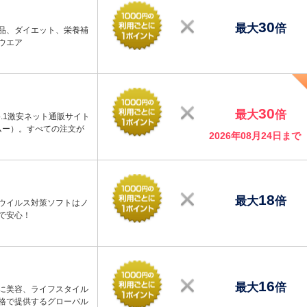
30
最大
倍
品、ダイエット、栄養補
ウエア
30
最大
倍
.1激安ネット通販サイト
ームー）。すべての注文が
2026年08月24日まで
18
最大
倍
ウイルス対策ソフトはノ
で安心！
16
最大
倍
に美容、ライフスタイル
格で提供するグローバル