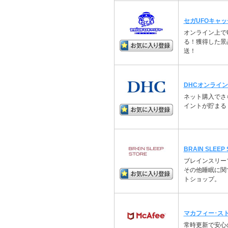
セガUFOキャ
オンライン上で
る！獲得した景
送！
DHCオンライ
ネット購入でさ
イントが貯まる
BRAIN SLEEP
ブレインスリー
その他睡眠に関
トショップ。
マカフィー･ス
常時更新で安心