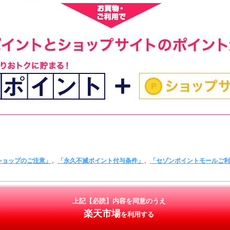
ショップのご注意」
、
「永久不滅ポイント付与条件」
、
「セゾンポイントモールご
上記【必読】内容を同意のうえ
楽天市場
を利用する