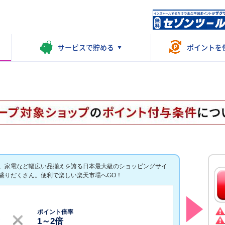
サービスで
貯める
ポイントを
、家電など幅広い品揃えを誇る日本最大級のショッピングサイ
盛りだくさん。便利で楽しい楽天市場へGO！
ポイント倍率
1
～
2
倍