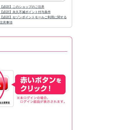
【必読】このショップのご注意
【必読】永久不滅ポイント付与条件
【必読】セゾンポイントモールご利用に関する
注意事項