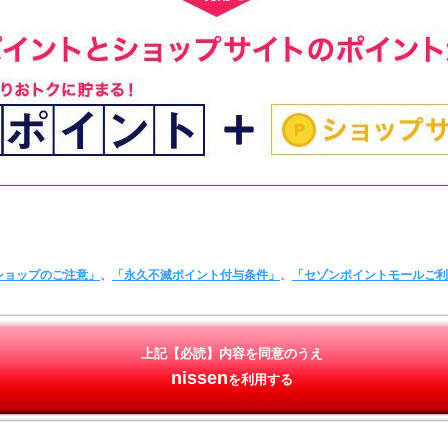
ショップのご注意」
、
「永久不滅ポイント付与条件」
、
「セゾンポイントモールご
上記【必読】内容を同意のうえ
nissen
を利用する