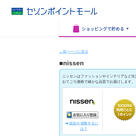
ショッピングで
貯める
←前ページに戻る
■nissen
ニッセンはファッションやインテリアなど生
おてごろ価格で確かな品質でお届けします。
経由を省略するに
は？