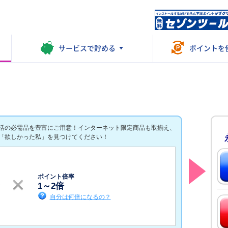
サービスで
貯める
ポイントを
活の必需品を豊富にご用意！インターネット限定商品も取揃え、
「欲しかった私」を見つけてください！
ポイント倍率
1
～
2
倍
自分は何倍になるの？