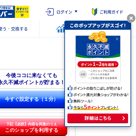
ログイン
ご利用ガイド
使う・交換する
ポイントを
運用する
今後ココに来なくても
永久不滅ポイントが貯まる！
今すぐ設定する（１分）
下記【必読】内容を同意のうえ
このショップを利用する