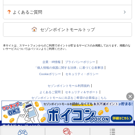
よくあるご質問
セゾンポイントモールトップ
本サイトは、スマートフォンからのご利用でポイントが貯まるサービスのみ掲載しております。掲載のな
いサービスについてはパソコンよりご利用ください。
企業・IR情報
プライバシーポリシー
「個人情報の保護に関する法律」に基づく公表事項
Cookieポリシー
セキュリティ・ポリシー
セゾンポイントモール利用規約
よくあるご質問
セキュリティ＆サポート
セゾンポイントモールに出店をご希望の企業様はこちら
株式会社クレディセゾン
Copyright(C)CREDIT SAISON CO.,LTD. All Rights Reserved.