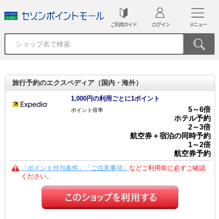
ご利用ガイド
ログイン
メニュー
旅行予約のエクスペディア（国内・海外）
1,000円の利用ごとに1ポイント
5
～
6
倍
ポイント倍率
ホテル予約
2
～
3
倍
航空券＋宿泊の同時予約
1
～
2
倍
航空券予約
「ポイント付与条件」「ご注意事項」
などご利用前に必ずご確認
ください。