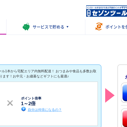
サービスで
貯める
ポイントを
ール1本から宅配エリア内無料配達！ おつまみや食品も多数お取
ります！お中元・お歳暮などギフトにも最適♪
ポイント倍率
1
～
2
倍
自分は何倍になるの？