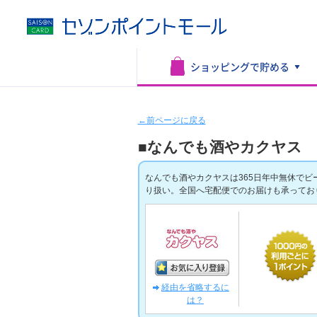
ショッピングで
貯める
←前ページに戻る
■なんでも酒やカクヤス
なんでも酒やカクヤスは365日年中無休でビ
り扱い。全国へ宅配便でのお届けも承ってお
経由を省略するに
は？