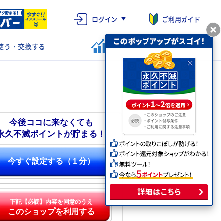
ログイン
ご利用ガイド
使う・交換する
ポイントを
運用する
今後ココに来なくても
永久不滅ポイントが貯まる！
今すぐ設定する（１分）
下記【必読】内容を同意のうえ
このショップを利用する