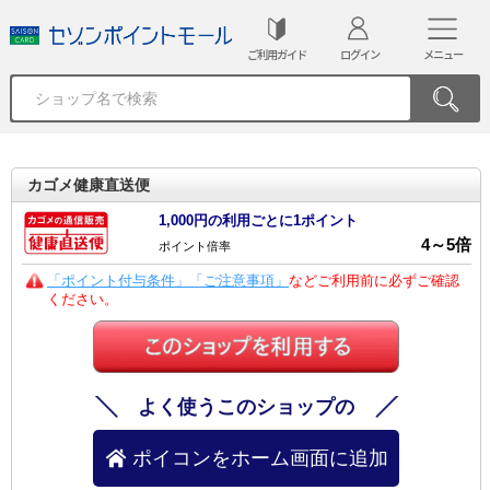
ご利用ガイド
ログイン
メニュー
カゴメ健康直送便
1,000円の利用ごとに1ポイント
4
～
5
倍
ポイント倍率
「ポイント付与条件」「ご注意事項」
などご利用前に必ずご確認
ください。
よく使うこのショップの
ポイコンをホーム画面に追加