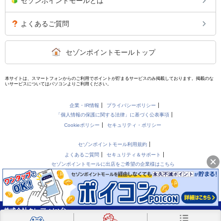
セゾンポイントモールとは
よくあるご質問
セゾンポイントモールトップ
本サイトは、スマートフォンからのご利用でポイントが貯まるサービスのみ掲載しております。掲載のな
いサービスについてはパソコンよりご利用ください。
企業・IR情報
プライバシーポリシー
「個人情報の保護に関する法律」に基づく公表事項
Cookieポリシー
セキュリティ・ポリシー
セゾンポイントモール利用規約
よくあるご質問
セキュリティ＆サポート
セゾンポイントモールに出店をご希望の企業様はこちら
株式会社クレディセゾン
Copyright(C)CREDIT SAISON CO.,LTD. All Rights Reserved.