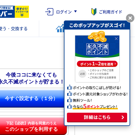
ログイン
ご利用ガイド
使う・交換する
ポイントを
運用する
今後ココに来なくても
永久不滅ポイントが貯まる！
今すぐ設定する（１分）
下記【必読】内容を同意のうえ
このショップを利用する