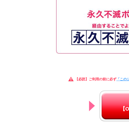
【必読】ご利用の前に必ず
「この
【O