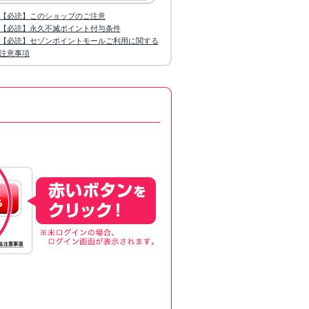
【必読】このショップのご注意
【必読】永久不滅ポイント付与条件
【必読】セゾンポイントモールご利用に関する
注意事項