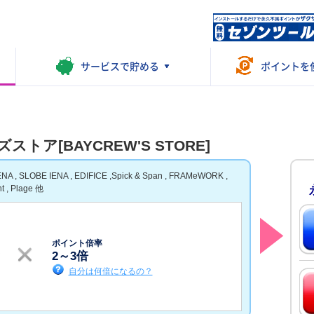
サービスで
貯める
ポイントを
トア[BAYCREW'S STORE]
SLOBE IENA , EDIFICE ,Spick & Span , FRAMeWORK ,
 , Plage 他
ポイント倍率
2
～
3
倍
自分は何倍になるの？