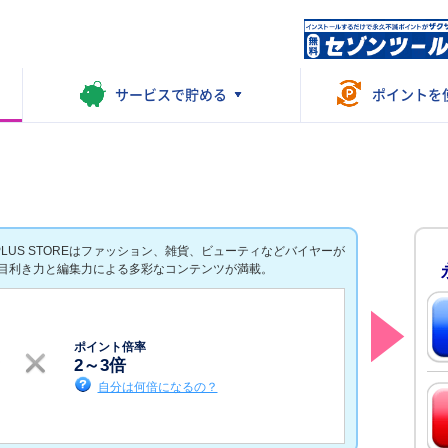
サービスで
貯める
ポイントを
PLUS STOREはファッション、雑貨、ビューティなどバイヤーが
目利き力と編集力による多彩なコンテンツが満載。
ポイント倍率
2
～
3
倍
自分は何倍になるの？