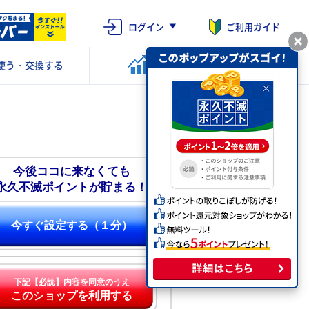
ログイン
ご利用ガイド
使う・交換する
ポイントを
運用する
今後ココに来なくても
永久不滅ポイントが貯まる！
今すぐ設定する（１分）
下記【必読】内容を同意のうえ
このショップを利用する