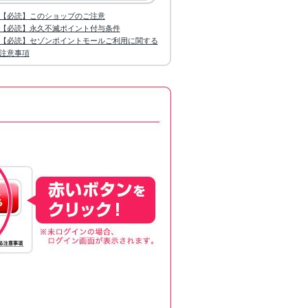
【必読】このショップのご注意
【必読】永久不滅ポイント付与条件
【必読】セゾンポイントモールご利用に関する
注意事項