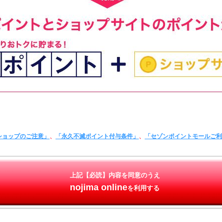
ショップのご注意」
、
「永久不滅ポイント付与条件」
、
「セゾンポイントモールご
上記【必読】内容を同意のうえ
nojima online
を利用する