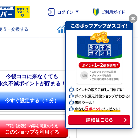
ログイン
ご利用ガイド
使う・交換する
ポイントを
運用する
今後ココに来なくても
永久不滅ポイントが貯まる！
今すぐ設定する（１分）
下記【必読】内容を同意のうえ
このショップを利用する