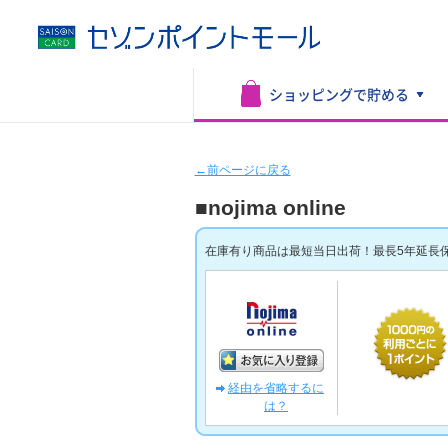
ショッピングで
貯める
←前ページに戻る
■nojima online
在庫有り商品は最短当日出荷！最長5年延長
経由を省略するに
は？