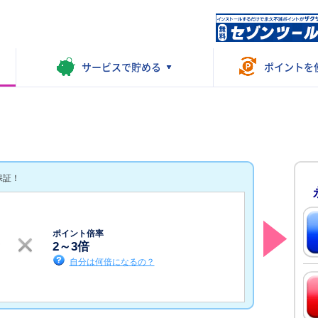
サービスで
貯める
ポイントを
保証！
ポイント倍率
2
～
3
倍
自分は何倍になるの？