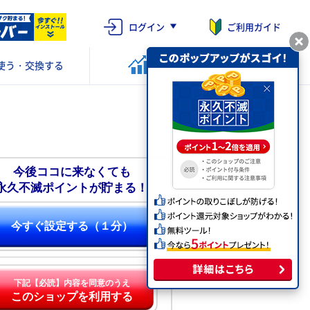
ログイン
ご利用ガイド
使う・交換する
ポイントを
運用する
今後ココに来なくても
永久不滅ポイントが貯まる！
今すぐ設定する（１分）
下記【必読】内容を同意のうえ
このショップを利用する