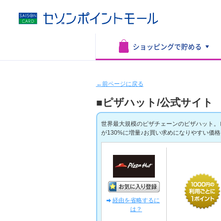
ショッピングで
貯める
←前ページに戻る
■ピザハット/公式サイト
世界最大規模のピザチェーンのピザハット。ピ
が130%に増量♪お買い求めになりやすい価
経由を省略するに
は？