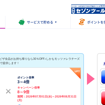
サービスで
貯める
ポイントを
ザ全品がお持ち帰りなら30％OFF♪しかもモッツァレラチーズ
格で提供します！
ポイント倍率
3
～
4
倍
キャンペーン倍率
8
～
9
倍
期間：
2026年07月01日(水)～2026年08月31日
(月)