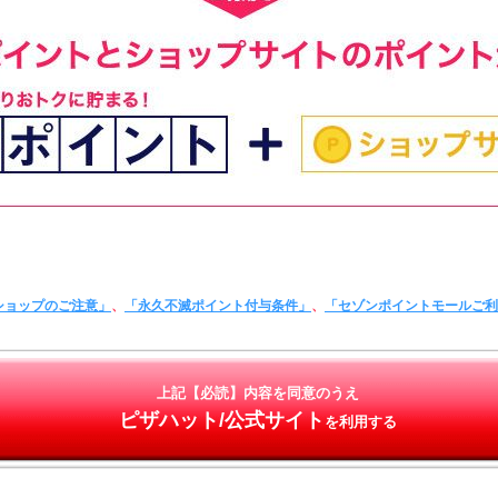
ショップのご注意」
、
「永久不滅ポイント付与条件」
、
「セゾンポイントモールご
上記【必読】内容を同意のうえ
ピザハット/公式サイト
を利用する