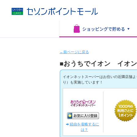
ショッピングで
貯める
←前ページに戻る
■おうちでイオン イオ
イオンネットスーパーはお住いの近隣店舗よりご
り）も実施しています！
経由を省略するに
は？