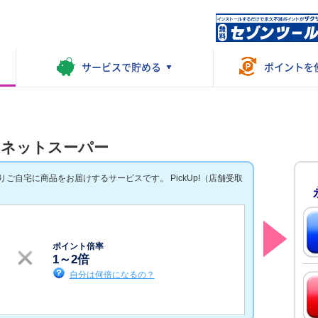
サービスで
貯める
ポイントを
ンネットスーパー
自宅に商品をお届けするサービスです。 PickUp!（店舗受取
ポイント倍率
1
～
2
倍
自分は何倍になるの？