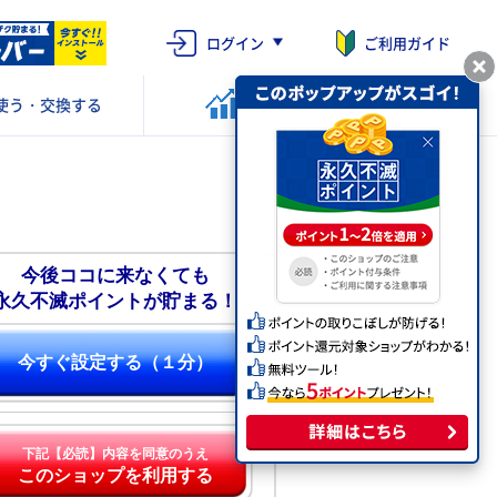
ログイン
ご利用ガイド
使う・交換する
ポイントを
運用する
今後ココに来なくても
永久不滅ポイントが貯まる！
今すぐ設定する（１分）
下記【必読】内容を同意のうえ
このショップを利用する