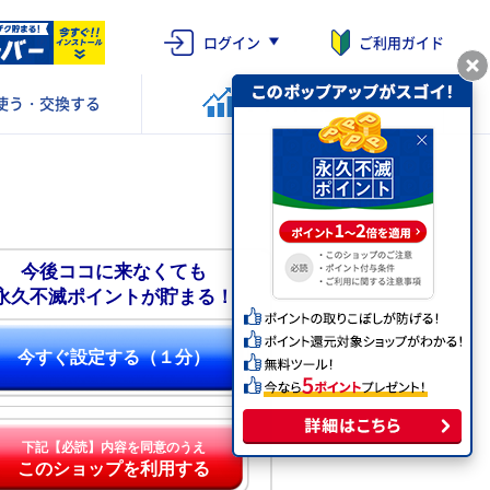
ログイン
ご利用ガイド
使う・交換する
ポイントを
運用する
今後ココに来なくても
永久不滅ポイントが貯まる！
今すぐ設定する（１分）
下記【必読】内容を同意のうえ
このショップを利用する