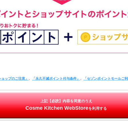
ショップのご注意」
、
「永久不滅ポイント付与条件」
、
「セゾンポイントモールご
上記【必読】内容を同意のうえ
Cosme Kitchen WebStore
を利用する