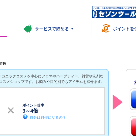
サービスで
貯める
ポイントを
re
ーガニックコスメを中心にアロマやハーブティー、雑貨や洗剤な
コスメショップです。お悩みや目的別でもアイテムを探せます。
ポイント倍率
3
～
4
倍
自分は何倍になるの？