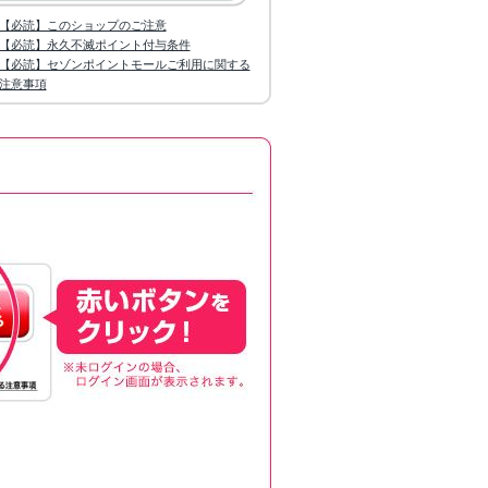
【必読】このショップのご注意
【必読】永久不滅ポイント付与条件
【必読】セゾンポイントモールご利用に関する
注意事項