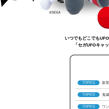
いつでもどこでもUF
「セガUFOキャ
TOPICS
新
TOPICS
鬼
TOPICS
ワ