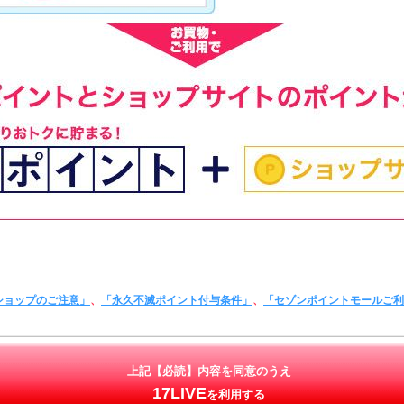
ショップのご注意」
、
「永久不滅ポイント付与条件」
、
「セゾンポイントモールご
上記【必読】内容を同意のうえ
17LIVE
を利用する