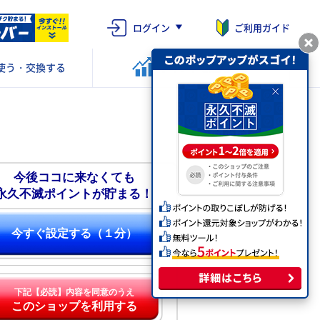
ログイン
ご利用ガイド
使う・交換する
ポイントを
運用する
今後ココに来なくても
永久不滅ポイントが貯まる！
今すぐ設定する（１分）
下記【必読】内容を同意のうえ
このショップを利用する