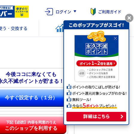
ログイン
ご利用ガイド
使う・交換する
ポイントを
運用する
今後ココに来なくても
永久不滅ポイントが貯まる！
今すぐ設定する（１分）
下記【必読】内容を同意のうえ
このショップを利用する