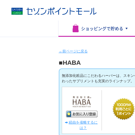
ショッピングで
貯める
←前ページに戻る
■HABA
無添加化粧品にこだわるハーバーは、スキン
わったサプリメントも充実のラインナップ。
経由を省略するに
は？