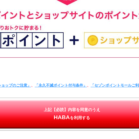
ショップのご注意」
、
「永久不滅ポイント付与条件」
、
「セゾンポイントモールご
上記【必読】内容を同意のうえ
HABA
を利用する