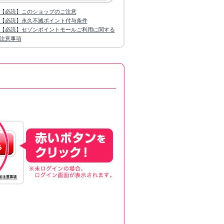
【必読】このショップのご注意
【必読】永久不滅ポイント付与条件
【必読】セゾンポイントモールご利用に関する
注意事項