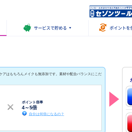
サービスで
貯める
ポイントを
ケアはもちろんメイクも無添加です。素材や配合バランスにこだ
ポイント倍率
4
～
5
倍
自分は何倍になるの？