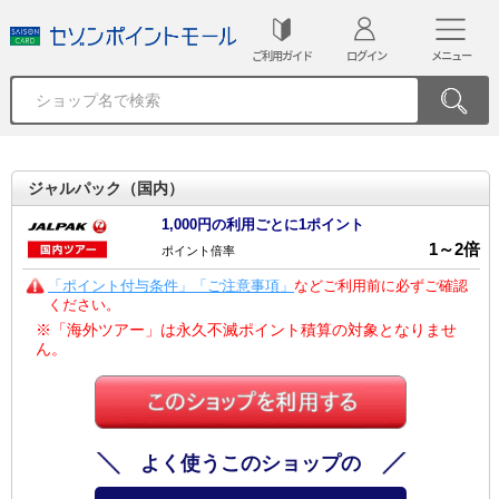
ご利用ガイド
ログイン
メニュー
ジャルパック（国内）
1,000円の利用ごとに1ポイント
1
～
2
倍
ポイント倍率
「ポイント付与条件」「ご注意事項」
などご利用前に必ずご確認
ください。
※「海外ツアー」は永久不滅ポイント積算の対象となりませ
ん。
よく使うこのショップの