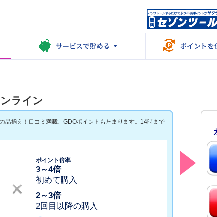
サービスで
貯める
ポイントを
オンライン
の品揃え！口コミ満載、GDOポイントもたまります。14時まで
ポイント倍率
3
～
4
倍
初めて購入
2
～
3
倍
2回目以降の購入