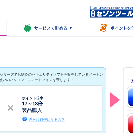
サービスで
貯める
ポイントを
ンシリーズでお馴染のセキュリティソフトを販売しているノートン
使いのパソコン、スマートフォンを守ります！
ポイント倍率
17
～
18
倍
製品購入
自分は何倍になるの？