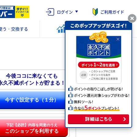
ログイン
ご利用ガイド
使う・交換する
ポイントを
運用する
今後ココに来なくても
永久不滅ポイントが貯まる！
今すぐ設定する（１分）
下記【必読】内容を同意のうえ
このショップを利用する