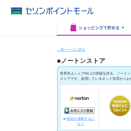
ショッピングで
貯める
←前ページに戻る
■ノートンストア
世界売上シェアNo.1の実績を誇る、ノート
ストアです。急増しているネット犯罪からお
経由を省略するに
は？