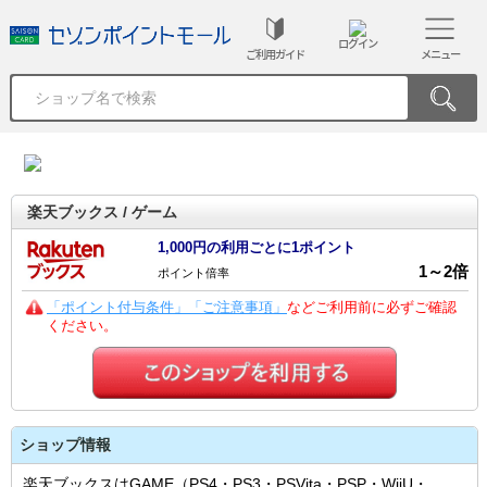
ログイン
ご利用ガイド
メニュー
楽天ブックス / ゲーム
1,000円の利用ごとに1ポイント
1
～
2
倍
ポイント倍率
「ポイント付与条件」「ご注意事項」
などご利用前に必ずご確認
ください。
ショップ情報
楽天ブックスはGAME（PS4・PS3・PSVita・PSP・WiiU・