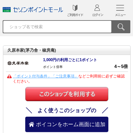
ご利用ガイド
ログイン
メニュー
久原本家(茅乃舎・椒房庵)
1,000円の利用ごとに1ポイント
4
～
5
倍
ポイント倍率
「ポイント付与条件」「ご注意事項」
などご利用前に必ずご確認
ください。
よく使うこのショップの
ポイコンをホーム画面に追加