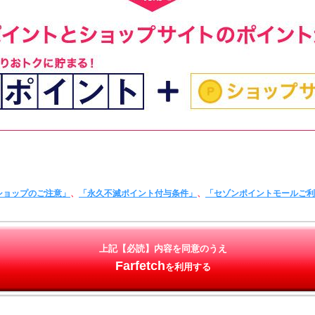
ショップのご注意」
、
「永久不滅ポイント付与条件」
、
「セゾンポイントモールご
上記【必読】内容を同意のうえ
Farfetch
を利用する