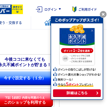
ログイン
ご利用ガイド
使う・交換する
ポイントを
運用する
今後ココに来なくても
永久不滅ポイントが貯まる！
今すぐ設定する（１分）
下記【必読】内容を同意のうえ
このショップを利用する