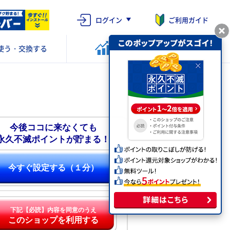
ログイン
ご利用ガイド
使う・交換する
ポイントを
運用する
今後ココに来なくても
永久不滅ポイントが貯まる！
今すぐ設定する（１分）
下記【必読】内容を同意のうえ
このショップを利用する