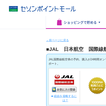
ショッピングで
貯める
←前ページに戻る
■JAL 日本航空 国際線
JAL国際線航空券の予約、購入が24時間オ
ポート。
経由を省略するに
は？