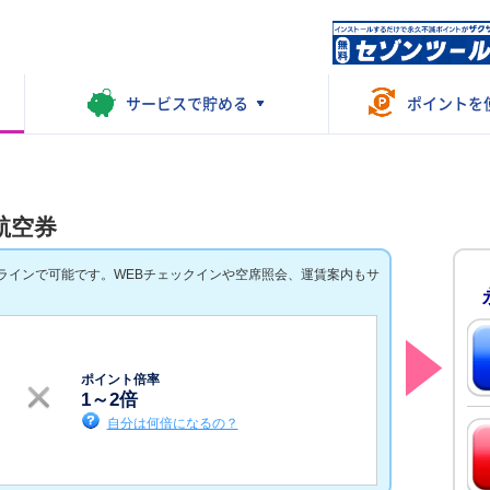
サービスで
貯める
ポイントを
航空券
ンラインで可能です。WEBチェックインや空席照会、運賃案内もサ
ポイント倍率
1
～
2
倍
自分は何倍になるの？