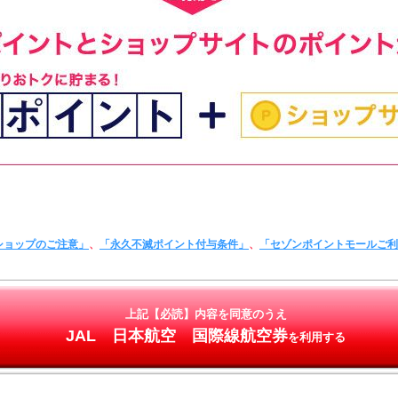
ショップのご注意」
、
「永久不滅ポイント付与条件」
、
「セゾンポイントモールご
上記【必読】内容を同意のうえ
JAL 日本航空 国際線航空券
を利用する