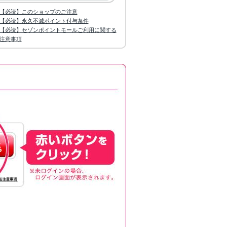
【必読】このショップのご注意
【必読】永久不滅ポイント付与条件
【必読】セゾンポイントモールご利用に関する
注意事項