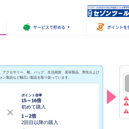
サービスで
貯める
ポイントを
、アクセサリー、靴、バッグ、生活雑貨、美容製品、男性および
ョン製品など幅広い製品を取り扱っています。
ポイント倍率
15
～
16
倍
初めて購入
1
～
2
倍
2回目以降の購入