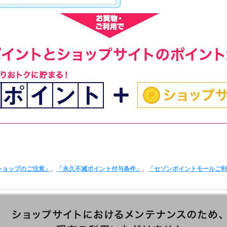
ショップのご注意」
、
「永久不滅ポイント付与条件」
、
「セゾンポイントモールご