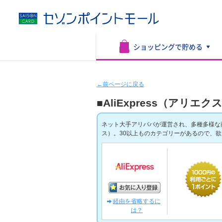
ショッピングで
貯める
←前ページに戻る
■AliExpress（アリエ
ネット大手アリババが運営され、多種多様な商品
ス）。30以上ものカテゴリーがあるので、
経由を省略するに
は？