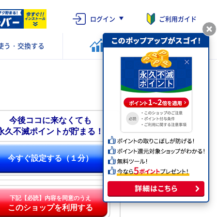
ログイン
ご利用ガイド
使う・交換する
ポイントを
運用する
今後ココに来なくても
永久不滅ポイントが貯まる！
今すぐ設定する（１分）
下記【必読】内容を同意のうえ
このショップを利用する