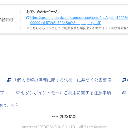
お問い合わせページ
／
https://customerservice.aliexpress.com/home?hcAppId=129
000001.6.572c5c72B4SoOl&language=ja_JP
※こちらからリンクしてご利用された場合永久不滅ポイントの積算対象
「個人情報の保護に関する法律」に基づく公表事項
プ
セゾンポイントモールご利用に関する注意事項
様はこちら
Copyright©CREDIT SAISON CO.,LTD. All Rights Reserved.