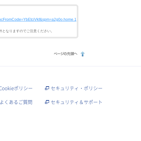
0&hcFromCode=YbEtciVkf&spm=a2g0o.home.1
外となりますのでご注意ください。
Cookieポリシー
セキュリティ・ポリシー
よくあるご質問
セキュリティ＆サポート