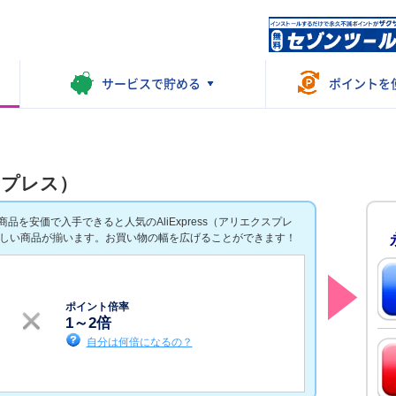
サービスで
貯める
ポイントを
クスプレス）
を安価で入手できると人気のAliExpress（アリエクスプレ
欲しい商品が揃います。お買い物の幅を広げることができます！
ポイント倍率
1
～
2
倍
自分は何倍になるの？