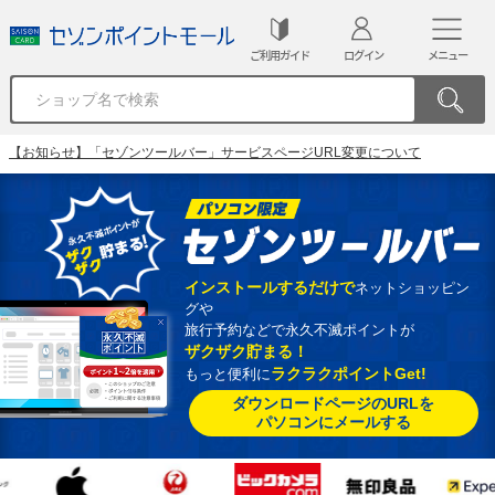
ご利用ガイド
ログイン
メニュー
【お知らせ】「セゾンツールバー」サービスページURL変更について
インストールするだけで
ネットショッピン
グや
旅行予約などで永久不滅ポイントが
ザクザク貯まる！
ラクラクポイントGet!
もっと便利に
ダウンロードページのURLを
パソコンにメールする