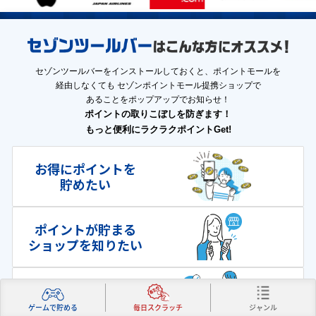
セゾンツールバーをインストールしておくと、ポイントモールを
経由しなくても
セゾンポイントモール提携ショップで
あることをポップアップでお知らせ！
ポイントの取りこぼしを防ぎます！
もっと便利にラクラクポイントGet!
お得にポイントを
貯めたい
ポイントが貯まる
ショップを知りたい
カード利用明細を
すぐに確認したい
ジャンル
ゲームで貯める
毎日スクラッチ