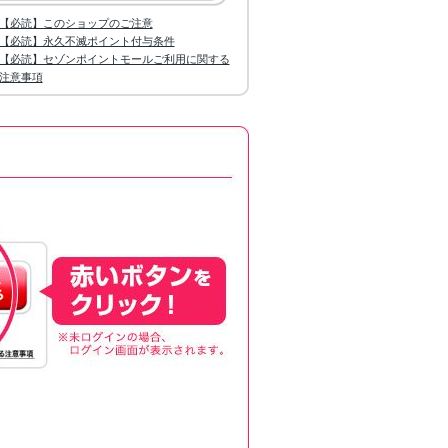
【必読】このショップのご注意
【必読】永久不滅ポイント付与条件
【必読】セゾンポイントモールご利用に関する
注意事項