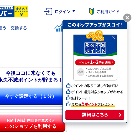
ログイン
ご利用ガイド
使う・交換する
ポイントを
運用する
今後ココに来なくても
永久不滅ポイントが貯まる！
今すぐ設定する（１分）
下記【必読】内容を同意のうえ
このショップを利用する