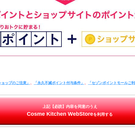
ショップのご注意」
、
「永久不滅ポイント付与条件」
、
「セゾンポイントモールご
上記【必読】内容を同意のうえ
Cosme Kitchen WebStore
を利用する