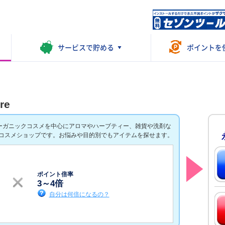
サービスで
貯める
ポイントを
re
ーガニックコスメを中心にアロマやハーブティー、雑貨や洗剤な
コスメショップです。お悩みや目的別でもアイテムを探せます。
ポイント倍率
3
～
4
倍
自分は何倍になるの？