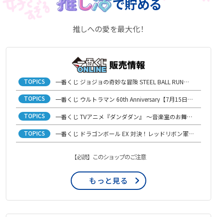
で貯める
推しへの愛を最大化！
TOPICS
一番くじ ジョジョの奇妙な冒険 STEEL BALL RUN【7月21日(火)発売開始】
TOPICS
一番くじ ウルトラマン 60th Anniversary【7月15日(水)発売開始】
TOPICS
一番くじ TVアニメ『ダンダダン』 ～音楽室のお舞踏（パーティー）、開演！～【6月29日(月)発売開始】
TOPICS
一番くじ ドラゴンボール EX 対決！レッドリボン軍【6月16日(火)発売開始】
【必読】このショップのご注意
もっと見る