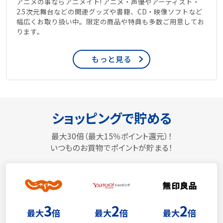
アニメの事ならアニメイト! アニメ・声優やアーティスト・
2.5次元舞台などの関連グッズや書籍、CD・映像ソフトなど
幅広くお取り扱い中。限定の商品や特典も多数ご用意してお
ります。
もっと見る
ショッピングで貯める
最大30倍（最大15％ポイント還元）！
いつものお買物でポイントが貯まる！
3
2
2
最大
倍
最大
倍
最大
倍