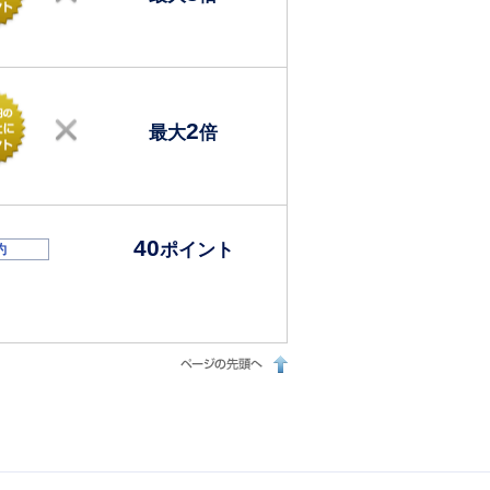
2
最大
倍
40
ポイント
約