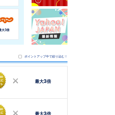
ポイントアップ中で絞り込む！
3
最大
倍
3
最大
倍