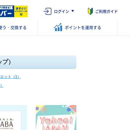
ログイン
ご利用ガイド
使う・交換する
ポイントを
運用する
ップ）
エット（1）
）