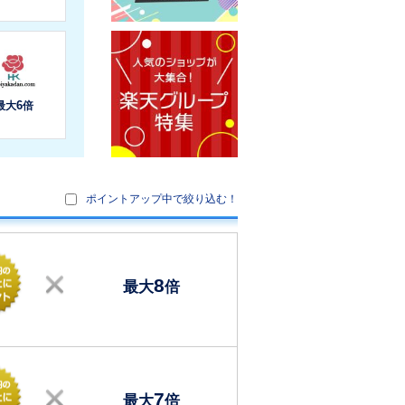
ポイントアップ中で絞り込む！
8
最大
倍
7
最大
倍