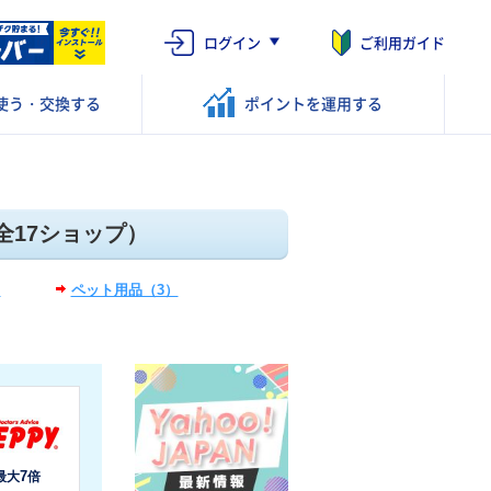
ログイン
ご利用ガイド
使う・交換する
ポイントを
運用する
全17ショップ）
）
ペット用品（3）