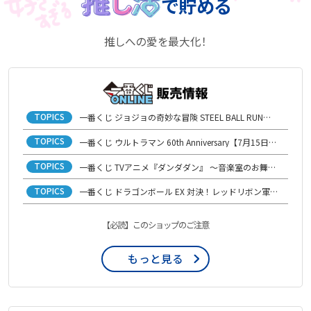
で貯める
推しへの愛を最大化！
TOPICS
一番くじ ジョジョの奇妙な冒険 STEEL BALL RUN【7月21日(火)発売開始】
TOPICS
一番くじ ウルトラマン 60th Anniversary【7月15日(水)発売開始】
TOPICS
一番くじ TVアニメ『ダンダダン』 ～音楽室のお舞踏（パーティー）、開演！～【6月29日(月)発売開始】
TOPICS
一番くじ ドラゴンボール EX 対決！レッドリボン軍【6月16日(火)発売開始】
【必読】このショップのご注意
もっと見る