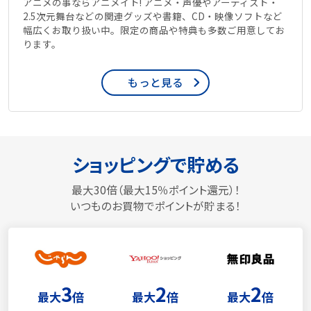
アニメの事ならアニメイト! アニメ・声優やアーティスト・
2.5次元舞台などの関連グッズや書籍、CD・映像ソフトなど
幅広くお取り扱い中。限定の商品や特典も多数ご用意してお
ります。
もっと見る
ショッピングで貯める
最大30倍（最大15％ポイント還元）！
いつものお買物でポイントが貯まる！
3
2
2
最大
倍
最大
倍
最大
倍