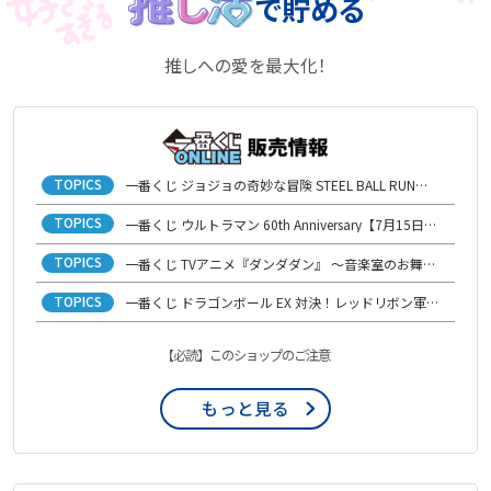
で貯める
推しへの愛を最大化！
TOPICS
一番くじ ジョジョの奇妙な冒険 STEEL BALL RUN【7月21日(火)発売開始】
TOPICS
一番くじ ウルトラマン 60th Anniversary【7月15日(水)発売開始】
TOPICS
一番くじ TVアニメ『ダンダダン』 ～音楽室のお舞踏（パーティー）、開演！～【6月29日(月)発売開始】
TOPICS
一番くじ ドラゴンボール EX 対決！レッドリボン軍【6月16日(火)発売開始】
【必読】このショップのご注意
もっと見る