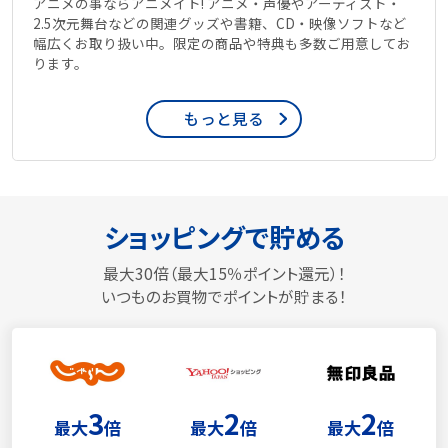
アニメの事ならアニメイト! アニメ・声優やアーティスト・
2.5次元舞台などの関連グッズや書籍、CD・映像ソフトなど
幅広くお取り扱い中。限定の商品や特典も多数ご用意してお
ります。
もっと見る
ショッピングで貯める
最大30倍（最大15％ポイント還元）！
いつものお買物でポイントが貯まる！
3
2
2
最大
倍
最大
倍
最大
倍