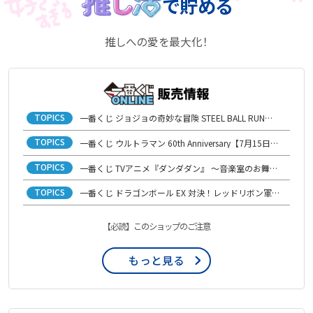
で貯める
推しへの愛を最大化！
TOPICS
一番くじ ジョジョの奇妙な冒険 STEEL BALL RUN【7月21日(火)発売開始】
TOPICS
一番くじ ウルトラマン 60th Anniversary【7月15日(水)発売開始】
TOPICS
一番くじ TVアニメ『ダンダダン』 ～音楽室のお舞踏（パーティー）、開演！～【6月29日(月)発売開始】
TOPICS
一番くじ ドラゴンボール EX 対決！レッドリボン軍【6月16日(火)発売開始】
【必読】このショップのご注意
もっと見る