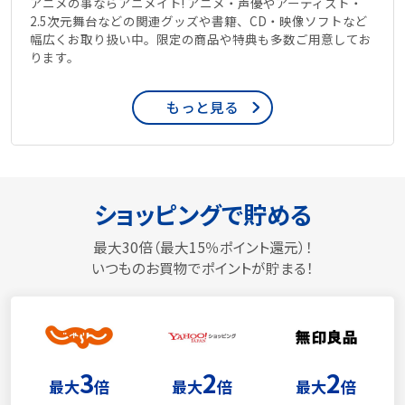
アニメの事ならアニメイト! アニメ・声優やアーティスト・
2.5次元舞台などの関連グッズや書籍、CD・映像ソフトなど
幅広くお取り扱い中。限定の商品や特典も多数ご用意してお
ります。
もっと見る
ショッピングで貯める
最大30倍（最大15％ポイント還元）！
いつものお買物でポイントが貯まる！
3
2
2
最大
倍
最大
倍
最大
倍