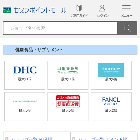
ご利用ガイド
ログイン
メニュー
健康食品・サプリメント
最大
11
倍
最大
11
倍
最大
6
倍
最大
5
倍
最大
5
倍
最大
2
倍
ショップ一覧 50音順
ショップ一覧 ポイント順